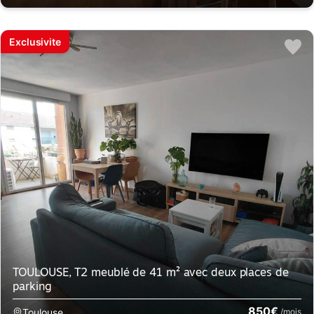
Exclusivite
TOULOUSE, T2 meublé de 41 m² avec deux places de
parking
850€
Toulouse
/mois