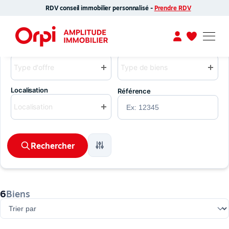
Orpi Amplitude
RDV conseil immobilier personnalisé -
Prendre RDV
Agence immobilière Toulouse : vente, gestion, syndic
Type d'offre
Type de bien
Type d'offre
Type de biens
Localisation
Référence
Localisation
Rechercher
6
Biens