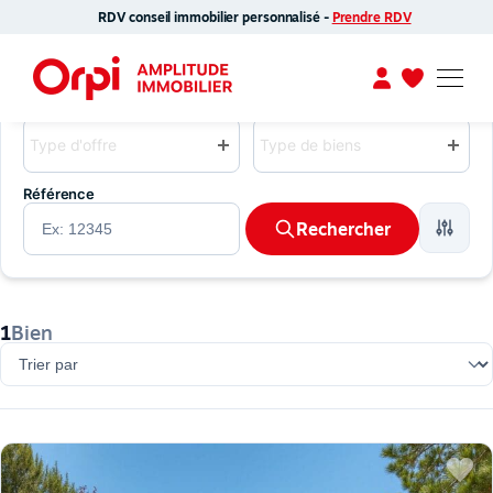
Orpi Amplitude
RDV conseil immobilier personnalisé -
Prendre RDV
Agence immobilière Toulouse : vente, gestion, syndic
Type d'offre
Type de bien
Type d'offre
Type de biens
Référence
Rechercher
1
Bien