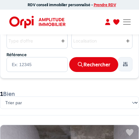
Orpi Amplitude
RDV conseil immobilier personnalisé -
Prendre RDV
Agence immobilière Toulouse : vente, gestion, syndic
Type d'offre
Localisation
Type d'offre
Localisation
Référence
Rechercher
1
Bien