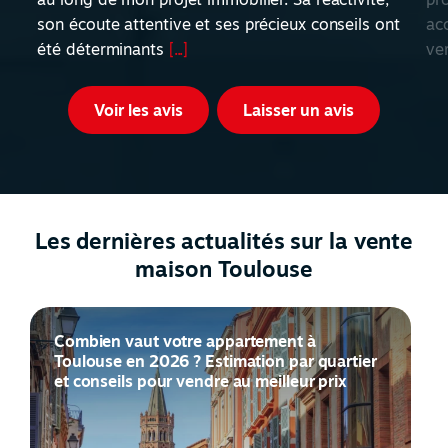
son écoute attentive et ses précieux conseils ont
acc
été déterminants
[...]
ve
Voir les avis
Laisser un avis
Les dernières actualités sur la vente
maison Toulouse
Combien vaut votre appartement à
Toulouse en 2026 ? Estimation par quartier
et conseils pour vendre au meilleur prix