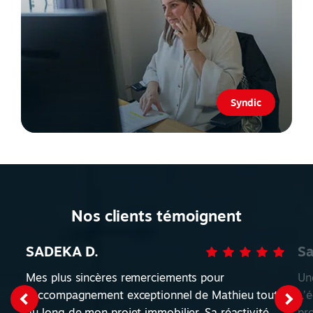
Syndic
Nos clients témoignent
SADEKA D.
Sa
Mes plus sincères remerciements pour
Un
l'accompagnement exceptionnel de Mathieu tout
L’
au long de mon projet immobilier. Sa réactivité,
pro