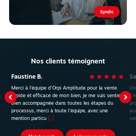
Syndic
Nos clients témoignent
Faustine B.
Sa
Merci à l’équipe d’Orpi Amplitude pour la vente
Un
rapide et efficace de mon bien, je me suis sentie
L’
bien accompagnée dans toutes les étapes du
pro
processus, merci à toute l’équipe, avec une
acc
mention particu
[...]
ve