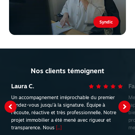
Syndic
Nos clients témoignent
Laura C.
Fa
Un accompagnement irréprochable du premier
Me
rendez-vous jusqu’à la signature. Équipe à
ra
l’écoute, réactive et très professionnelle. Notre
bi
projet immobilier a été mené avec rigueur et
pr
transparence. Nous
[...]
me