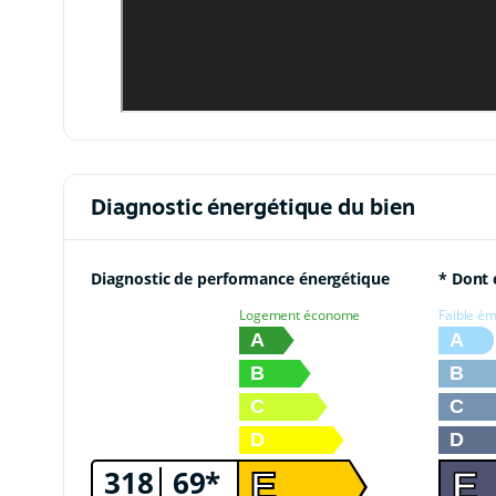
Diagnostic énergétique du bien
Diagnostic de performance énergétique
* Dont 
Logement économe
Faible ém
A
A
B
B
C
C
D
D
318
69*
E
E