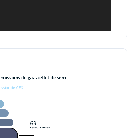
émissions de gaz à effet de serre
ission de GES
69
KgéqCO2 / m².an