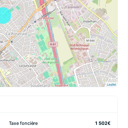
Leaflet
Taxe foncière
1 502€