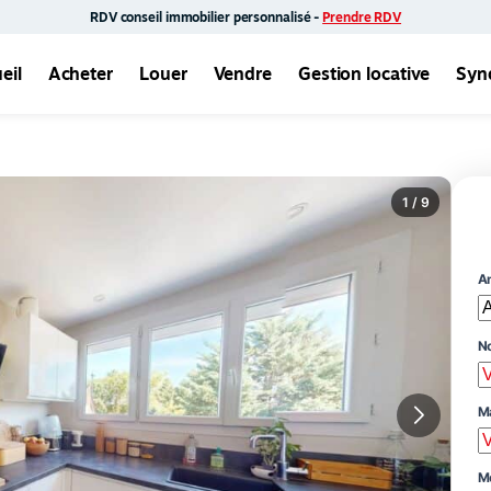
RDV conseil immobilier personnalisé -
Prendre RDV
eil
Acheter
Louer
Vendre
Gestion locative
Syn
1 / 9
A
N
Ma
M