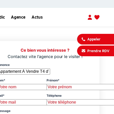
dic
Agence
Actus
Appeler
Ce bien vous intéresse ?
Prendre RDV
Contactez vite l'agence pour le visiter !
nnonce
om*
Prénom*
il*
Téléphone
essage