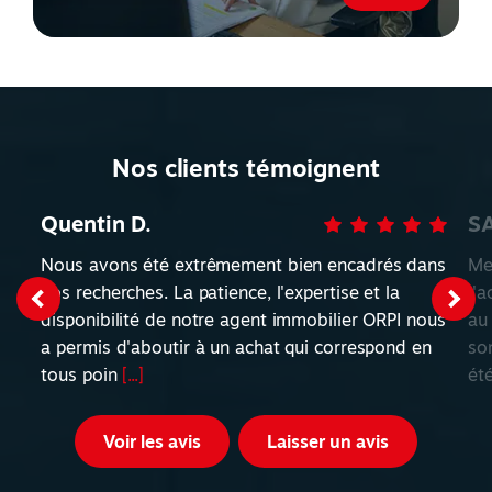
Nos clients témoignent
Quentin D.
S
Nous avons été extrêmement bien encadrés dans
Me
nos recherches. La patience, l'expertise et la
l'
disponibilité de notre agent immobilier ORPI nous
au
a permis d'aboutir à un achat qui correspond en
so
tous poin
[...]
ét
Voir les avis
Laisser un avis