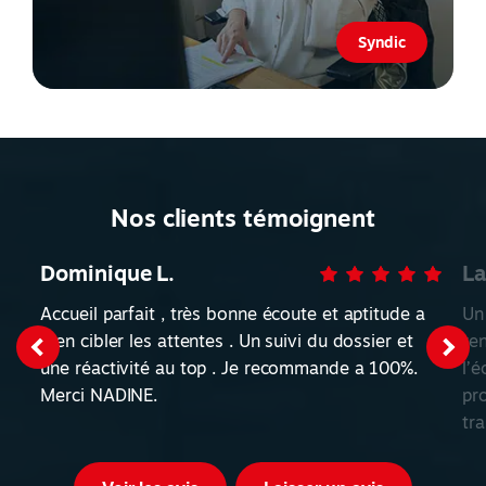
Syndic
Nos clients témoignent
Dominique L.
La
Accueil parfait , très bonne écoute et aptitude a
Un
bien cibler les attentes . Un suivi du dossier et
re
une réactivité au top . Je recommande a 100%.
l’é
Merci NADINE.
pr
tr