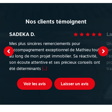
Nos clients témoignent
SADEKA D.
La
Mes plus sincères remerciements pour
Un
l'accompagnement exceptionnel de Mathieu tout
re
au long de mon projet immobilier. Sa réactivité,
l’é
son écoute attentive et ses précieux conseils ont
pr
été déterminants
[...]
tr
Voir les avis
Laisser un avis