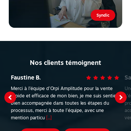
Syndic
Nos clients témoignent
Faustine B.
Sa
Merci à l’équipe d’Orpi Amplitude pour la vente
Un
rapide et efficace de mon bien, je me suis sentie
L’
bien accompagnée dans toutes les étapes du
pro
processus, merci à toute l’équipe, avec une
acc
mention particu
[...]
ve