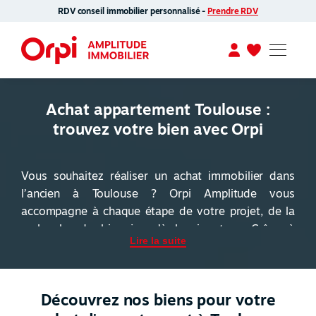
RDV conseil immobilier personnalisé -
Prendre RDV
Achat appartement Toulouse :
trouvez votre bien avec Orpi
Vous souhaitez réaliser un achat immobilier dans
l’ancien à Toulouse ? Orpi Amplitude vous
accompagne à chaque étape de votre projet, de la
recherche du bien jusqu’à la signature. Grâce à
Lire la suite
notre connaissance du marché toulousain et à la
force du réseau Orpi, nous vous proposons une
sélection d’appartements adaptés à vos besoins,
Découvrez nos biens pour votre
votre budget et votre projet de vie. Notre équipe