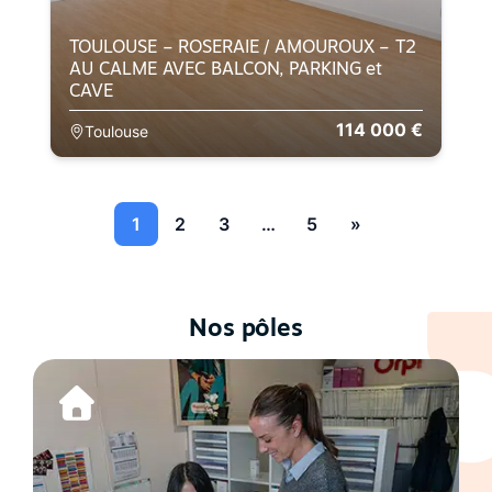
TOULOUSE – ROSERAIE / AMOUROUX – T2
AU CALME AVEC BALCON, PARKING et
CAVE
114 000 €
Toulouse
1
2
3
…
5
»
Nos pôles