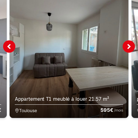
Appartement T1 meublé à louer 21.57 m²
€
595€
Toulouse
/mois