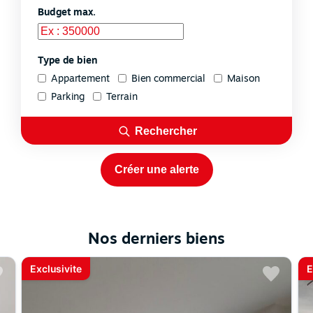
Budget max.
Type de bien
Appartement
Bien commercial
Maison
Parking
Terrain
Rechercher
Créer une alerte
Nos derniers biens
Exclusivite
E