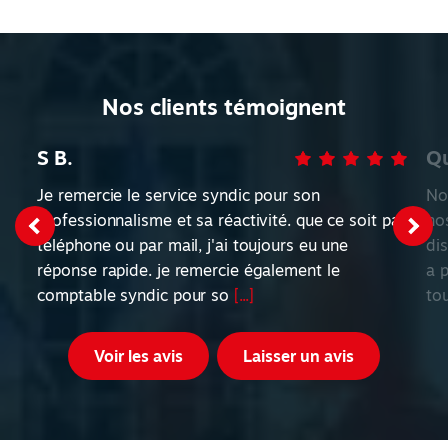
Nos clients témoignent
S B.
Qu
Je remercie le service syndic pour son
No
professionnalisme et sa réactivité. que ce soit par
nos
téléphone ou par mail, j'ai toujours eu une
di
réponse rapide. je remercie également le
a 
comptable syndic pour so
[...]
to
Voir les avis
Laisser un avis