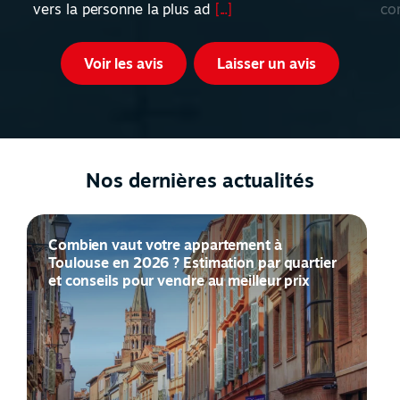
vers la personne la plus ad
[...]
co
Voir les avis
Laisser un avis
Nos dernières actualités
Combien vaut votre appartement à
Toulouse en 2026 ? Estimation par quartier
et conseils pour vendre au meilleur prix