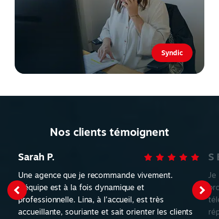
Syndic
Nos clients témoignent
Sarah P.
S 
Une agence que je recommande vivement.
Je
L’équipe est à la fois dynamique et
pr
professionnelle. Lina, à l’accueil, est très
té
accueillante, souriante et sait orienter les clients
ré