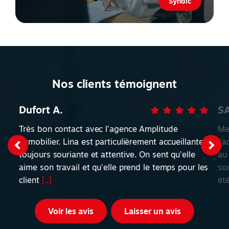
Syndic
Nos clients témoignent
Dufort A.
S
Très bon contact avec l’agence Amplitude
Me
Immobilier. Lina est particulièrement accueillante,
l'
toujours souriante et attentive. On sent qu’elle
au
aime son travail et qu’elle prend le temps pour les
so
client
[...]
ét
Voir les avis
Laisser un avis