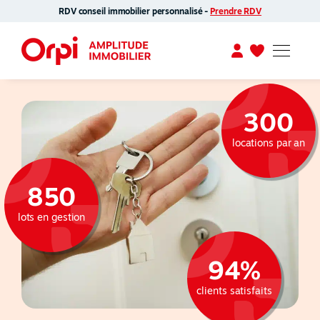
RDV conseil immobilier personnalisé -
Prendre RDV
300
locations par an
850
lots en gestion
94%
clients satisfaits