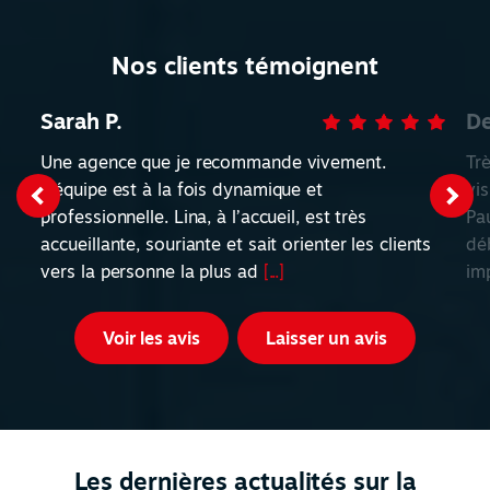
Nos clients témoignent
Sarah P.
De
Une agence que je recommande vivement.
Tr
L’équipe est à la fois dynamique et
vis
professionnelle. Lina, à l’accueil, est très
Pa
accueillante, souriante et sait orienter les clients
déb
vers la personne la plus ad
[...]
im
Voir les avis
Laisser un avis
Les dernières actualités sur la