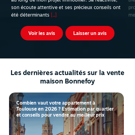
son écoute attentive et ses précieux conseils ont
pr
été déterminants
[...]
me
Voir les avis
Laisser un avis
Les dernières actualités sur la vente
maison Bonnefoy
Combien vaut votre appartement à
Toulouse en 2026 ? Estimation par quartier
et conseils pour vendre au meilleur prix