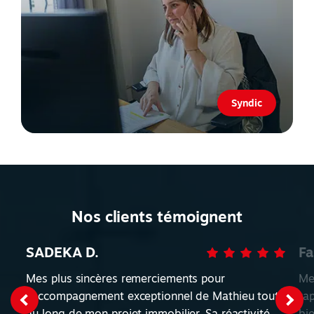
Syndic
Nos clients témoignent
SADEKA D.
Fa
Mes plus sincères remerciements pour
Me
l'accompagnement exceptionnel de Mathieu tout
ra
au long de mon projet immobilier. Sa réactivité,
bi