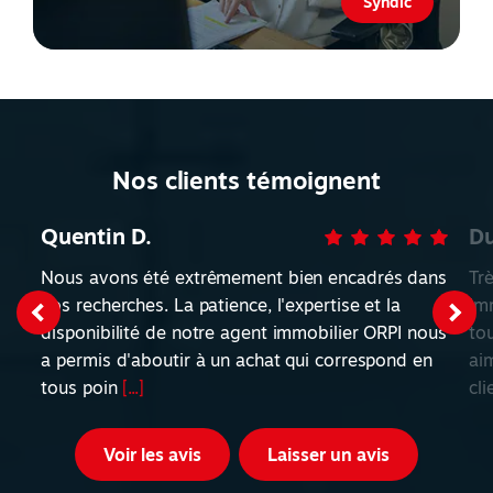
Syndic
Nos clients témoignent
Quentin D.
Du
Nous avons été extrêmement bien encadrés dans
Tr
nos recherches. La patience, l'expertise et la
Imm
disponibilité de notre agent immobilier ORPI nous
tou
a permis d'aboutir à un achat qui correspond en
ai
tous poin
[...]
cl
Voir les avis
Laisser un avis