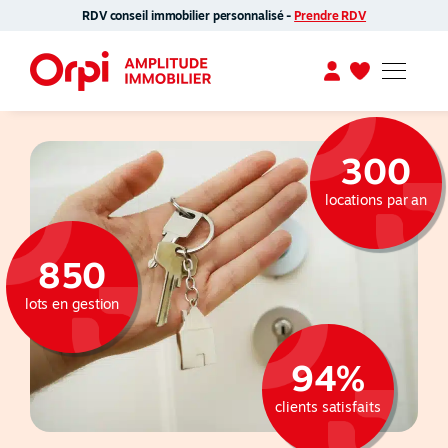
RDV conseil immobilier personnalisé -
Prendre RDV
300
locations par an
850
lots en gestion
94%
clients satisfaits